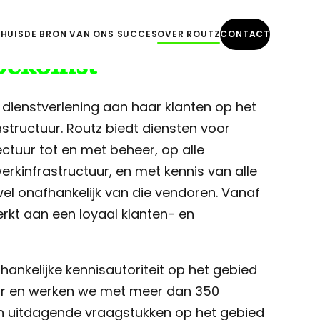
SHUIS
DE BRON VAN ONS SUCCES
OVER ROUTZ
CONTACT
toekomst
4 dienstverlening aan haar klanten op het
structuur. Routz biedt diensten voor
ctuur tot en met beheer, op alle
rkinfrastructuur, en met kennis van alle
l onafhankelijk van die vendoren. Vanaf
rkt aan een loyaal klanten- en
hankelijke kennisautoriteit op het gebied
ur en werken we met meer dan 350
an uitdagende vraagstukken op het gebied