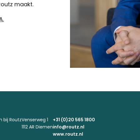
 Routz maakt.
A.
 bij Routz
Venserweg 1
+31 (0)20 565 1800
1112 AR Diemen
info@routz.nl
www.routz.nl