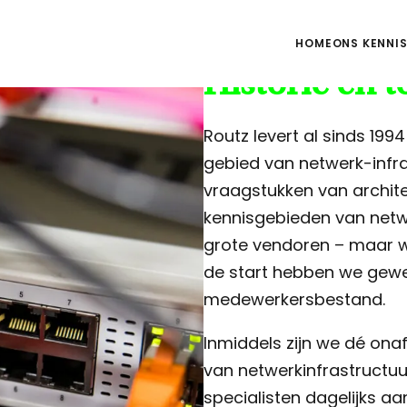
HOME
ONS KENNI
Historie en 
Routz levert al sinds 199
gebied van netwerk-infra
vraagstukken van archite
kennisgebieden van netwe
grote vendoren – maar we
de start hebben we gewe
medewerkersbestand.
Inmiddels zijn we dé onaf
van netwerkinfrastructu
specialisten dagelijks a