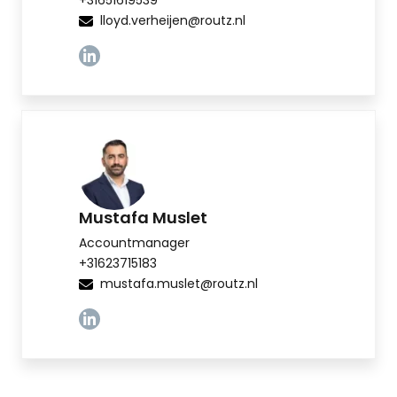
+31651619539
lloyd.verheijen@routz.nl
Linkedin
Mustafa Muslet
Accountmanager
+31623715183
mustafa.muslet@routz.nl
Linkedin