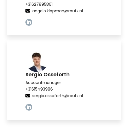
+31627895861
angelo.klopman@routz.nl
Linkedin
Sergio Osseforth
Accountmanager
+31615493986
sergio.osseforth@routz.nl
Linkedin