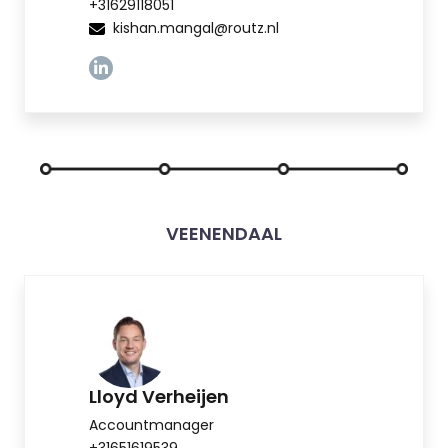
+31629118051
kishan.mangal@routz.nl
Linkedin
VEENENDAAL
Lloyd Verheijen
Accountmanager