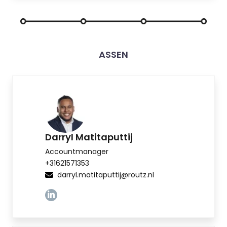
ASSEN
Darryl Matitaputtij
Accountmanager
+31621571353
darryl.matitaputtij@routz.nl
Linkedin