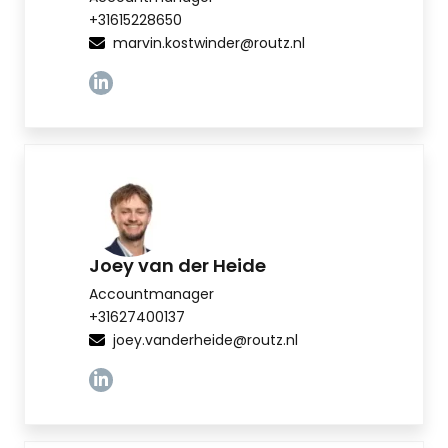
+31615228650
marvin.kostwinder@routz.nl
Linkedin
Joey van der Heide
Accountmanager
+31627400137
joey.vanderheide@routz.nl
Linkedin