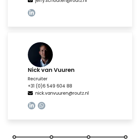
jerry.schouten@routz.nl
Linkedin
Nick van Vuuren
Recruiter
+31 (0)6 549 604 88
nick.vanvuuren@routz.nl
Linkedin
Whatsapp