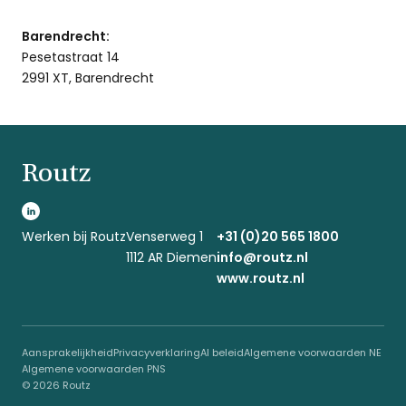
Barendrecht:
Pesetastraat 14
2991 XT, Barendrecht
Routz
Werken bij Routz
Venserweg 1
+31 (0)20 565 1800
1112 AR Diemen
info@routz.nl
www.routz.nl
Aansprakelijkheid
Privacyverklaring
AI beleid
Algemene voorwaarden NE
Algemene voorwaarden PNS
© 2026 Routz