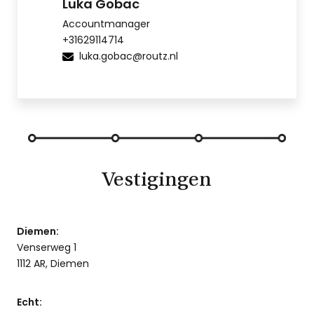
Luka Gobac
Accountmanager
+31629114714
luka.gobac@routz.nl
Vestigingen
Diemen:
Venserweg 1
1112 AR, Diemen
Echt: