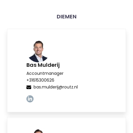
DIEMEN
Bas Mulderij
Accountmanager
+31615300626
bas.mulderij@routz.nl
Linkedin